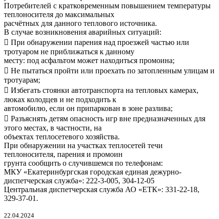
Потребителей с кратковременным повышением температуры
теплоносителя до максимальных
расчётных для данного теплового источника.
В случае возникновения аварийных ситуаций:
 При обнаружении парения над проезжей частью или
тротуаром не приближаться к данному
месту: под асфальтом может находиться промоина;
 Не пытаться пройти или проехать по затопленным улицам и
тротуарам;
 Избегать стоянки автотранспорта на тепловых камерах,
люках колодцев и не подходить к
автомобилю, если он припаркован в зоне разлива;
 Разъяснять детям опасность игр вне предназначенных для
этого местах, в частности, на
объектах теплосетевого хозяйства.
При обнаружении на участках теплосетей течи
теплоносителя, парения и промоин
грунта сообщить о случившемся по телефонам:
МКУ «Екатеринбургская городская единая дежурно-
диспетчерская служба»: 222-3-005, 304-12-05
Центральная диспетчерская служба АО «ЕТК»: 331-22-18,
329-37-01.
22.04.2024