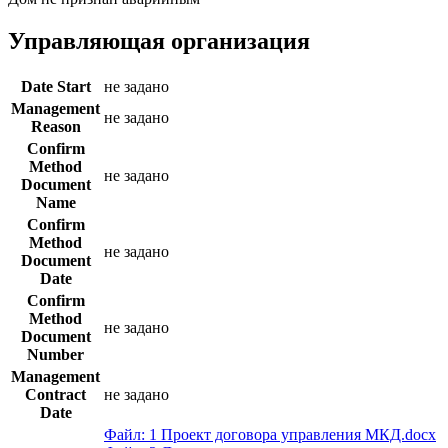
Управляющая организация
Date Start
не задано
Management
не задано
Reason
Confirm
Method
не задано
Document
Name
Confirm
Method
не задано
Document
Date
Confirm
Method
не задано
Document
Number
Management
Contract
не задано
Date
Файл: 1 Проект договора управления МКД.docx