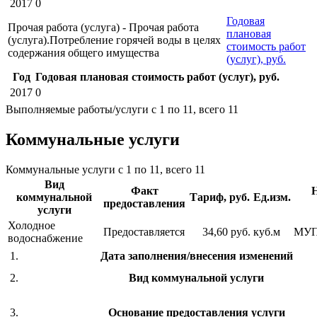
2017
0
Годовая
Прочая работа (услуга) - Прочая работа
плановая
(услуга).Потребление горячей воды в целях
стоимость работ
содержания общего имущества
(услуг), руб.
Год
Годовая плановая стоимость работ (услуг), руб.
2017
0
Выполняемые работы/услуги с 1 по 11, всего 11
Коммунальные услуги
Коммунальные услуги с 1 по 11, всего 11
Вид
Факт
коммунальной
Тариф, руб.
Ед.изм.
предоставления
услуги
Холодное
Предоставляется
34,60 руб.
куб.м
МУП
водоснабжение
1.
Дата заполнения/внесения изменений
2.
Вид коммунальной услуги
3.
Основание предоставления услуги