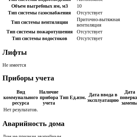
Объем выгребных ям, м3
10
Тип системы газоснабжения
Отсутствует
Приточно-вытяжная
Тип системы вентиляции
вентиляция
Тип системы пожаротушения
Отсутствует
Тип системы водостоков
Отсутствует
Лифты
Не имеется
Приборы учета
Вид
Наличие
Дата
Дата ввода в
коммунального
прибора
Тип
Ед.изм.
поверки
эксплуатацию
ресурса
учета
замен
Нет результатов.
Аварийность дома
Дом не признан аварийным