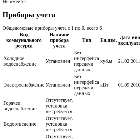
Не имеется
Приборы учета
Общедомовые приборы учета с 1 по 6, всего 6
Вид
Наличие
Дата вво
коммунального
прибора
Тип
Ед.изм.
эксплуат
ресурса
учета
Без
Холодное
интерфейса
Установлен
куб.м
21.02.2011
водоснабжение
передачи
данных
Без
интерфейса
Электроснабжение
Установлен
кВт
01.09.2010
передачи
данных
Отсутствует,
Горячее
установка
водоснабжение
не требуется
Отсутствует,
Водоотведение
установка
не требуется
Отсутствует,