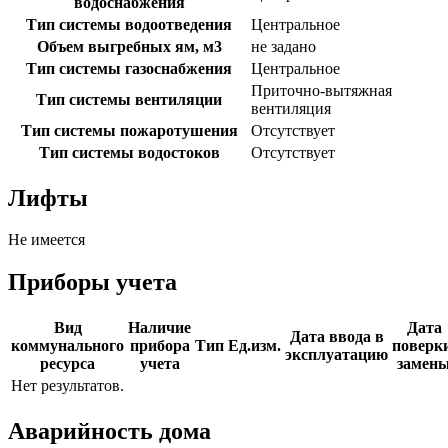
водоснабжения
Тип системы водоотведения
Центральное
Объем выгребных ям, м3
не задано
Тип системы газоснабжения
Центральное
Приточно-вытяжная
Тип системы вентиляции
вентиляция
Тип системы пожаротушения
Отсутствует
Тип системы водостоков
Отсутствует
Лифты
Не имеется
Приборы учета
Вид
Наличие
Дата
Дата ввода в
коммунального
прибора
Тип
Ед.изм.
поверки
эксплуатацию
ресурса
учета
замен
Нет результатов.
Аварийность дома