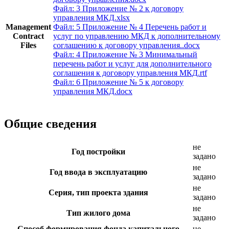
Файл: 3 Приложение № 2 к договору
управления МКД.xlsx
Management
Файл: 5 Приложение № 4 Перечень работ и
Contract
услуг по управлению МКД к дополнительному
Files
соглашению к договору управления..docx
Файл: 4 Приложение № 3 Минимальный
перечень работ и услуг для дополнительного
соглашения к договору управления МКД.rtf
Файл: 6 Приложение № 5 к договору
управления МКД.docx
Общие сведения
не
Год постройки
задано
не
Год ввода в эксплуатацию
задано
не
Серия, тип проекта здания
задано
не
Тип жилого дома
задано
Способ формирования фонда капитального
не